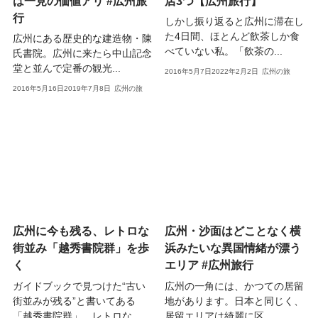
は一見の価値アリ #広州旅
店3つ【広州旅行】
行
しかし振り返ると広州に滞在し
た4日間、ほとんど飲茶しか食
広州にある歴史的な建造物・陳
べていない私。「飲茶の...
氏書院。広州に来たら中山記念
堂と並んで定番の観光...
2016年5月7日
2022年2月2日
広州の旅
2016年5月16日
2019年7月8日
広州の旅
広州に今も残る、レトロな
広州・沙面はどことなく横
街並み「越秀書院群」を歩
浜みたいな異国情緒が漂う
く
エリア #広州旅行
ガイドブックで見つけた“古い
広州の一角には、かつての居留
街並みが残る”と書いてある
地があります。日本と同じく、
「越秀書院群」。レトロな...
居留エリアは綺麗に区...