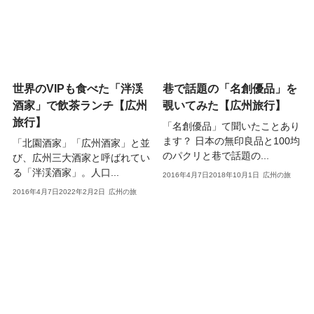
世界のVIPも食べた「泮渓
巷で話題の「名創優品」を
酒家」で飲茶ランチ【広州
覗いてみた【広州旅行】
旅行】
「名創優品」て聞いたことあり
ます？ 日本の無印良品と100均
「北園酒家」「広州酒家」と並
のパクリと巷で話題の...
び、広州三大酒家と呼ばれてい
る「泮渓酒家」。人口...
2016年4月7日
2018年10月1日
広州の旅
2016年4月7日
2022年2月2日
広州の旅