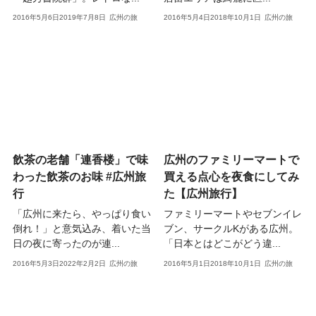
2016年5月6日
2019年7月8日
広州の旅
2016年5月4日
2018年10月1日
広州の旅
飲茶の老舗「連香楼」で味
広州のファミリーマートで
わった飲茶のお味 #広州旅
買える点心を夜食にしてみ
行
た【広州旅行】
「広州に来たら、やっぱり食い
ファミリーマートやセブンイレ
倒れ！」と意気込み、着いた当
ブン、サークルKがある広州。
日の夜に寄ったのが連...
「日本とはどこがどう違...
2016年5月3日
2022年2月2日
広州の旅
2016年5月1日
2018年10月1日
広州の旅