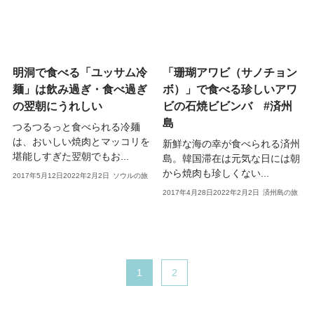
明洞で食べる「ユッサム冷
「珊瑚アワビ（サノチョン
麺」は飲み過ぎ・食べ過ぎ
ボ）」で食べる珍しいアワ
の翌朝にうれしい
ビの石焼ビビンバ #済州
島
つるつるっと食べられる冷麺
は、おいしい焼肉とマッコリを
新鮮な海の幸が食べられる済州
堪能しすぎた翌朝でもお...
島。韓国滞在は元気な日には朝
から焼肉も珍しくない...
2017年5月12日
2022年2月2日
ソウルの旅
2017年4月28日
2022年2月2日
済州島の旅
1
2