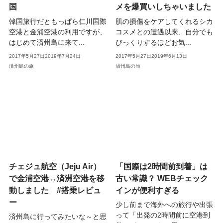
国
メを爆買いしちゃいました
韓国旅行だともっぱら仁川国際
肌の損傷をケアしてくれるシカ
空港と金浦空港の利用ですが、
コスメとの遭遇以来、自分でも
はじめて済州島に来て...
びっくりするほどお気...
2017年5月27日
2019年7月24日
2017年5月27日
2019年6月13日
済州島の旅
済州島の旅
チェジュ航空（Jeju Air）
「国際は2時間前到着」は
で金浦空港↔済洲空港を移
古い常識？ WEBチェック
動しました #搭乗レビュ
インが便利すぎる
ー
少し前まで海外への旅行や出張
って「出発の2時間前に空港到
済州島に行ってみたいな～と思