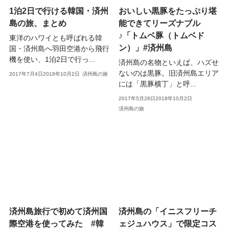
1泊2日で行ける韓国・済州
おいしい黒豚をたっぷり堪
島の旅、まとめ
能できてリーズナブル
♪「トムベ豚（トムベド
東洋のハワイとも呼ばれる韓
ン）」#済州島
国・済州島へ羽田空港から飛行
機を使い、1泊2日で行っ...
済州島の名物といえば、ハズせ
ないのは黒豚。旧済州島エリア
2017年7月4日
2018年10月2日
済州島の旅
には「黒豚横丁」と呼...
2017年5月28日
2018年10月2日
済州島の旅
済州島旅行で初めて済州国
済州島の「イニスフリーチ
際空港を使ってみた #韓
ェジュハウス」で限定コス