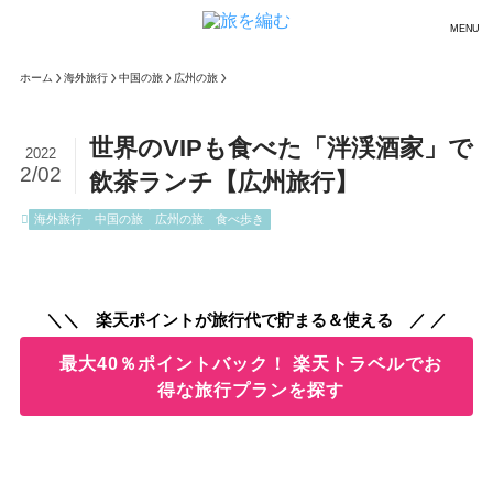
MENU
ホーム
海外旅行
中国の旅
広州の旅
世界のVIPも食べた「泮渓酒家」で
2022
2/02
飲茶ランチ【広州旅行】
海外旅行
中国の旅
広州の旅
食べ歩き
＼＼ 楽天ポイントが旅行代で貯まる＆使える ／ ／
最大40％ポイントバック！ 楽天トラベルでお
得な旅行プランを探す