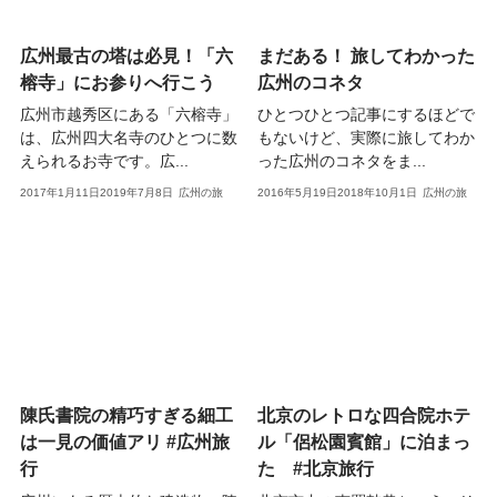
広州最古の塔は必見！「六
まだある！ 旅してわかった
榕寺」にお参りへ行こう
広州のコネタ
広州市越秀区にある「六榕寺」
ひとつひとつ記事にするほどで
は、広州四大名寺のひとつに数
もないけど、実際に旅してわか
えられるお寺です。広...
った広州のコネタをま...
2017年1月11日
2019年7月8日
広州の旅
2016年5月19日
2018年10月1日
広州の旅
陳氏書院の精巧すぎる細工
北京のレトロな四合院ホテ
は一見の価値アリ #広州旅
ル「侶松園賓館」に泊まっ
行
た #北京旅行