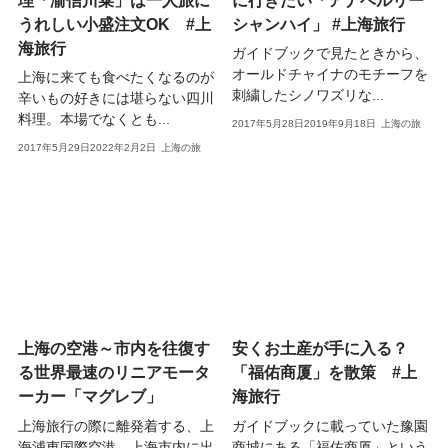
うれしい小盛注文OK #上
シャンハイ」 #上海旅行
海旅行
ガイドブックで見たときから、
オールドチャイナのモチーフを
上海に来ても食べたくなるのが
刺繍したシノワズリな...
辛いもの好きには堪らない四川
料理。本場でなくとも...
2017年5月28日
2019年9月18日
上海の旅
2017年5月29日
2022年2月2日
上海の旅
上海の空港～市内を往復す
安くお土産が手に入る？
る世界最速のリニアモータ
「福佑商厦」を散策 #上
ーカー「マグレブ」
海旅行
上海旅行の際に離発着する、上
ガイドブックに載っていた豫園
海浦東国際空港。上海市内に出
商城にある「福佑商厦」という