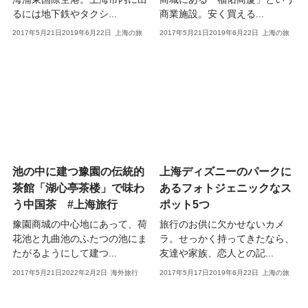
るには地下鉄やタクシ...
商業施設。安く買える...
2017年5月21日
2019年6月22日
上海の旅
2017年5月21日
2019年6月22日
上海の旅
池の中に建つ豫園の伝統的
上海ディズニーのパークに
茶館「湖心亭茶楼」で味わ
あるフォトジェニックなス
う中国茶 #上海旅行
ポット5つ
豫園商城の中心地にあって、荷
旅行のお供に欠かせないカメ
花池と九曲池のふたつの池にま
ラ。せっかく持ってきたなら、
たがるようにして建つ...
友達や家族、恋人との記...
2017年5月21日
2022年2月2日
海外旅行
2017年5月17日
2019年6月22日
上海の旅