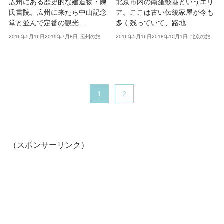
広州にある歴史的な建造物・陳
北京市内の南羅鼓巷というエリ
氏書院。広州に来たら中山記念
ア。ここは古い伝統家屋が今も
堂と並んで定番の観光...
多く残っていて、路地...
2016年5月16日
2019年7月8日
広州の旅
2016年5月16日
2018年10月1日
北京の旅
1
2
（スポンサーリンク）