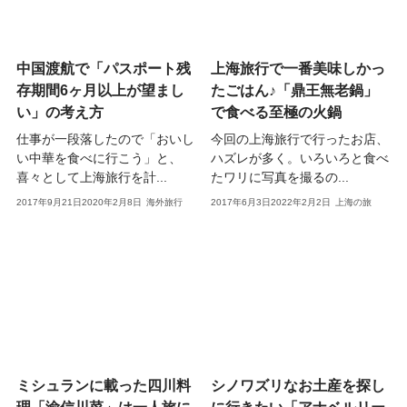
中国渡航で「パスポート残
上海旅行で一番美味しかっ
存期間6ヶ月以上が望まし
たごはん♪「鼎王無老鍋」
い」の考え方
で食べる至極の火鍋
仕事が一段落したので「おいし
今回の上海旅行で行ったお店、
い中華を食べに行こう」と、
ハズレが多く。いろいろと食べ
喜々として上海旅行を計...
たワリに写真を撮るの...
2017年9月21日
2020年2月8日
海外旅行
2017年6月3日
2022年2月2日
上海の旅
ミシュランに載った四川料
シノワズリなお土産を探し
理「渝信川菜」は一人旅に
に行きたい「アナベルリー