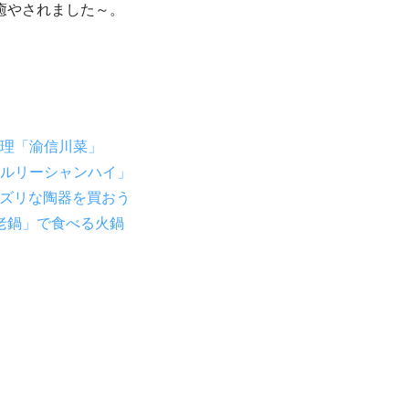
癒やされました～。
理「渝信川菜」
ルリーシャンハイ」
ノワズリな陶器を買おう
老鍋」で食べる火鍋