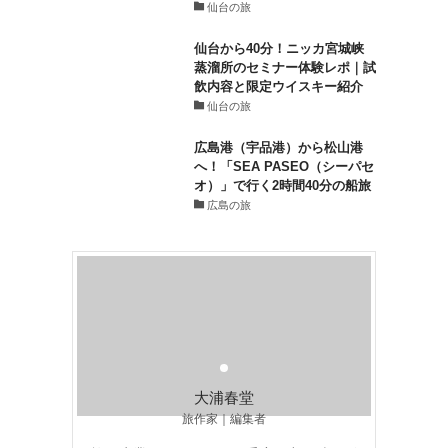
仙台の旅
仙台から40分！ニッカ宮城峡
蒸溜所のセミナー体験レポ｜試
飲内容と限定ウイスキー紹介
仙台の旅
広島港（宇品港）から松山港
へ！「SEA PASEO（シーパセ
オ）」で行く2時間40分の船旅
広島の旅
大浦春堂
旅作家｜編集者