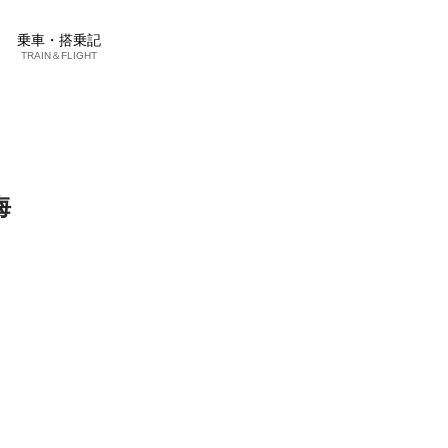
乗車・搭乗記
TRAIN＆FLIGHT
海