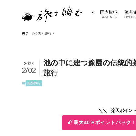
国内旅行
海外
DOMESTIC
OVERS
ホーム
海外旅行
池の中に建つ豫園の伝統的
2022
2/02
旅行
海外旅行
＼＼ 楽天ポイント
最大40％ポイントバック