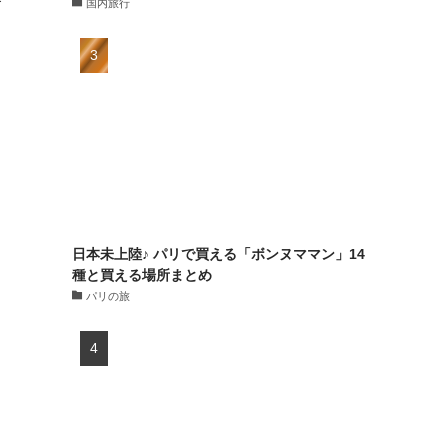
食
国内旅行
日本未上陸♪ パリで買える「ボンヌママン」14
種と買える場所まとめ
パリの旅