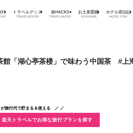
旅行
トラベルグッズ
旅HACKS
お土産図鑑
ホテル宿泊記
EAS
TRAVELGOODS
TRAVELHACKS
SOUVENIR
HOTEL STAY
茶館「湖心亭茶楼」で味わう中国茶 #上
が旅行代で貯まる＆使える ／ ／
！ 楽天トラベルでお得な旅行プランを探す