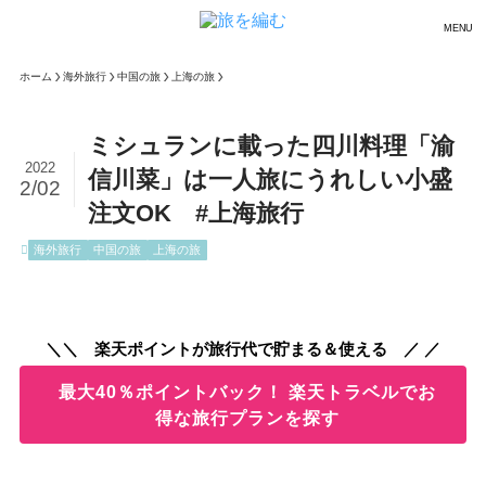
MENU
ホーム
海外旅行
中国の旅
上海の旅
ミシュランに載った四川料理「渝
2022
信川菜」は一人旅にうれしい小盛
2/02
注文OK #上海旅行
海外旅行
中国の旅
上海の旅
＼＼ 楽天ポイントが旅行代で貯まる＆使える ／ ／
最大40％ポイントバック！ 楽天トラベルでお
得な旅行プランを探す