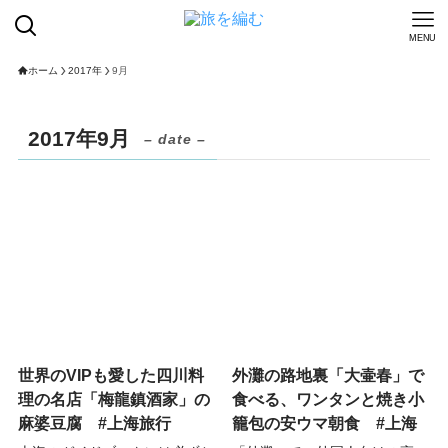
MENU
ホーム
2017年
9月
2017年9月
– date –
世界のVIPも愛した四川料
外灘の路地裏「大壷春」で
理の名店「梅龍鎮酒家」の
食べる、ワンタンと焼き小
麻婆豆腐 #上海旅行
籠包の安ウマ朝食 #上海