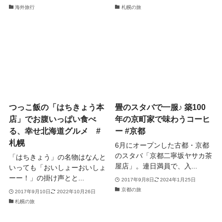
海外旅行
札幌の旅
つっこ飯の「はちきょう本
畳のスタバで一服♪ 築100
店」でお腹いっぱい食べ
年の京町家で味わうコーヒ
る、幸せ北海道グルメ #
ー #京都
札幌
6月にオープンした古都・京都
のスタバ「京都二寧坂ヤサカ茶
「はちきょう」の名物はなんと
屋店」。連日満員で、入...
いっても「おいしょーおいしょ
ーー！」の掛け声とと...
2017年9月8日
2024年1月25日
京都の旅
2017年9月10日
2022年10月26日
札幌の旅