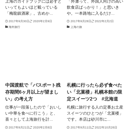
上海のガイドブックには必ずと
「外灘って、外国人向けの高い
いってもよいほど載っている
飲食店ばっかり！」と思いき
「梅龍鎮酒家」。古めか...
や。一本路地に入るだけ...
2017年9月30日
2020年2月9日
2017年9月28日
2022年2月2日
海外旅行
上海の旅
中国渡航で「パスポート残
札幌に行ったら必ず食べた
存期間6ヶ月以上が望まし
い「北菓楼」札幌本館の限
い」の考え方
定スイーツ2つ #北海道
仕事が一段落したので「おいし
札幌に旅行する人の定番お土産
い中華を食べに行こう」と、
スイーツのひとつが「北菓楼」
喜々として上海旅行を計...
です。本店は砂川市に...
2017年9月21日
2020年2月8日
2017年9月11日
2022年10月26日