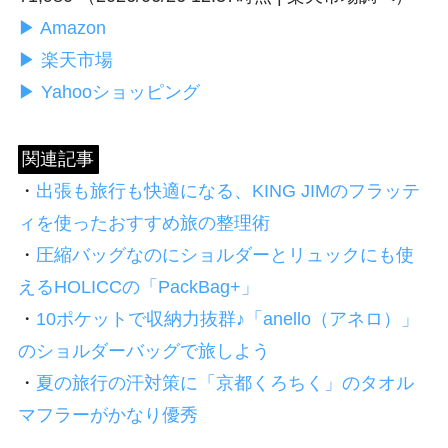
▶ Amazon
▶ 楽天市場
▶ Yahooショッピング
関連記事
・
出張も旅行も快適になる、KING JIMのフラッテ
ィを使ったおすすめ旅の整理術
・
圧縮バッグなのにショルダーとリュックにも使
えるHOLICCの「PackBag+」
・
10ポケットで収納力抜群♪「anello（アネロ）」
のショルダーバッグで旅しよう
・
夏の旅行の汗対策に「京都くろちく」のタオル
マフラーがかなり優秀