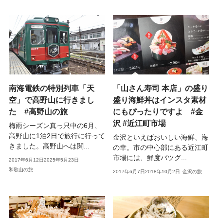
南海電鉄の特別列車「天
「山さん寿司 本店」の盛り
空」で高野山に行きまし
盛り海鮮丼はインスタ素材
た #高野山の旅
にもぴったりですよ #金
沢 #近江町市場
梅雨シーズン真っ只中の6月、
高野山に1泊2日で旅行に行って
金沢といえばおいしい海鮮、海
きました。高野山へは関...
の幸。市の中心部にある近江町
市場には、鮮度バツグ...
2017年6月12日
2025年5月23日
和歌山の旅
2017年6月7日
2018年10月2日
金沢の旅