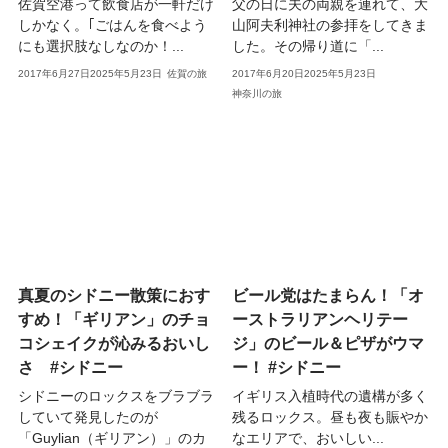
佐賀空港って飲食店が一軒だけ
父の日に夫の両親を連れて、大
しかなく。｢ごはんを食べよう
山阿夫利神社の参拝をしてきま
にも選択肢なしなのか！...
した。その帰り道に「...
2017年6月27日
2025年5月23日
佐賀の旅
2017年6月20日
2025年5月23日
神奈川の旅
真夏のシドニー散策におす
ビール党はたまらん！「オ
すめ！「ギリアン」のチョ
ーストラリアンヘリテー
コシェイクが沁みるおいし
ジ」のビール＆ピザがウマ
さ #シドニー
ー！ #シドニー
シドニーのロックスをブラブラ
イギリス入植時代の遺構が多く
していて発見したのが
残るロックス。昼も夜も賑やか
「Guylian（ギリアン）」のカ
なエリアで、おいしい...