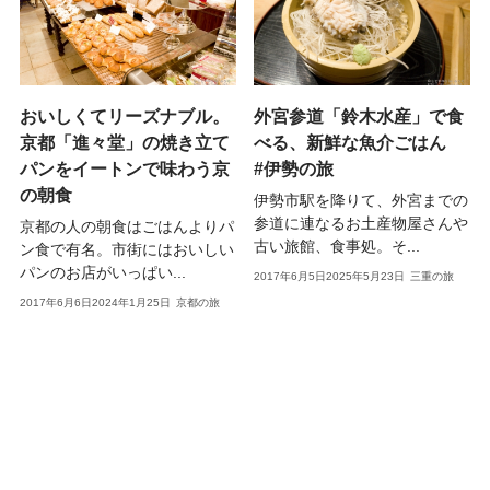
おいしくてリーズナブル。
外宮参道「鈴木水産」で食
京都「進々堂」の焼き立て
べる、新鮮な魚介ごはん
パンをイートンで味わう京
#伊勢の旅
の朝食
伊勢市駅を降りて、外宮までの
参道に連なるお土産物屋さんや
京都の人の朝食はごはんよりパ
古い旅館、食事処。そ...
ン食で有名。市街にはおいしい
パンのお店がいっぱい...
2017年6月5日
2025年5月23日
三重の旅
2017年6月6日
2024年1月25日
京都の旅