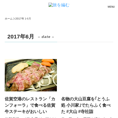
MENU
ホーム
2017年
6月
2017年6月
– date –
佐賀空港のレストラン「カ
名物の大山豆腐を｢とうふ
ンフォーラ」で食べる佐賀
処 小川家｣でたらふく食べ
牛ステーキがおいしい
た #大山 #寺社詣