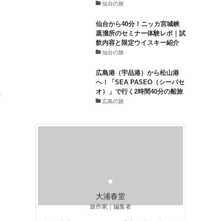
仙台の旅
仙台から40分！ニッカ宮城峡
蒸溜所のセミナー体験レポ｜試
飲内容と限定ウイスキー紹介
仙台の旅
広島港（宇品港）から松山港
へ！「SEA PASEO（シーパセ
オ）」で行く2時間40分の船旅
の
広島の旅
大浦春堂
旅作家｜編集者