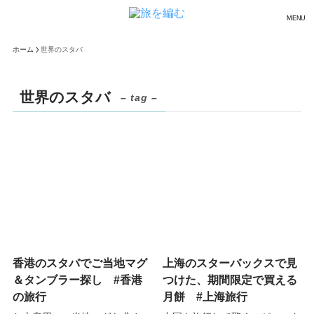
MENU
ホーム
世界のスタバ
世界のスタバ
– tag –
香港のスタバでご当地マグ
上海のスターバックスで見
＆タンブラー探し #香港
つけた、期間限定で買える
の旅行
月餅 #上海旅行