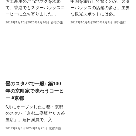
お土産用のご当地マグを求め
中国を旅行して驚くのが、スタ
て、香港でもスターバックスコ
ーバックスの店舗の多さ。主要
ーヒーに立ち寄りました...
な観光スポットには必...
2018年1月15日
2020年2月26日
香港の旅
2017年10月4日
2020年2月9日
海外旅行
畳のスタバで一服♪ 築100
年の京町家で味わうコーヒ
ー #京都
6月にオープンした古都・京都
のスタバ「京都二寧坂ヤサカ茶
屋店」。連日満員で、入...
2017年9月8日
2024年1月25日
京都の旅