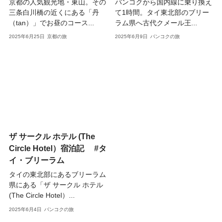
京都の人気観光地・東山。その
バンコクから国内線に乗り換え
三条白川橋の近くにある「丹
て1時間。タイ東北部のブリー
（tan）」でお昼のコース...
ラム県へ古代クメール王...
2025年6月25日
京都の旅
2025年6月9日
バンコクの旅
ザ サークル ホテル (The
Circle Hotel）宿泊記 #タ
イ・ブリーラム
タイの東北部にあるブリーラム
県にある「ザ サークル ホテル
(The Circle Hotel）...
2025年6月4日
バンコクの旅