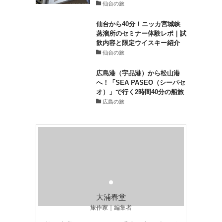
仙台の旅
仙台から40分！ニッカ宮城峡
蒸溜所のセミナー体験レポ｜試
飲内容と限定ウイスキー紹介
仙台の旅
広島港（宇品港）から松山港
へ！「SEA PASEO（シーパセ
オ）」で行く2時間40分の船旅
広島の旅
大浦春堂
旅作家｜編集者