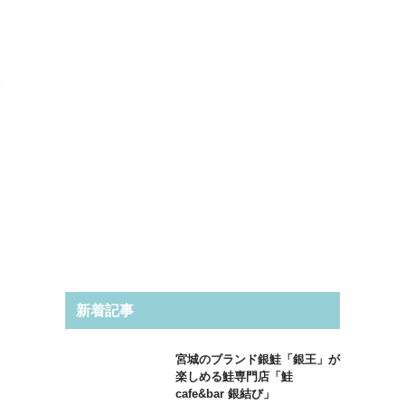
板
食
新着記事
宮城のブランド銀鮭「銀王」が
楽しめる鮭専門店「鮭
cafe&bar 銀結び」