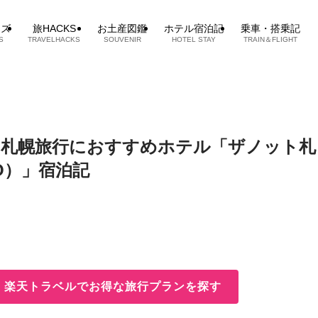
ッズ
旅HACKS
お土産図鑑
ホテル宿泊記
乗車・搭乗記
S
TRAVELHACKS
SOUVENIR
HOTEL STAY
TRAIN＆FLIGHT
。札幌旅行におすすめホテル「ザノット札
RO）」宿泊記
！ 楽天トラベルでお得な旅行プランを探す