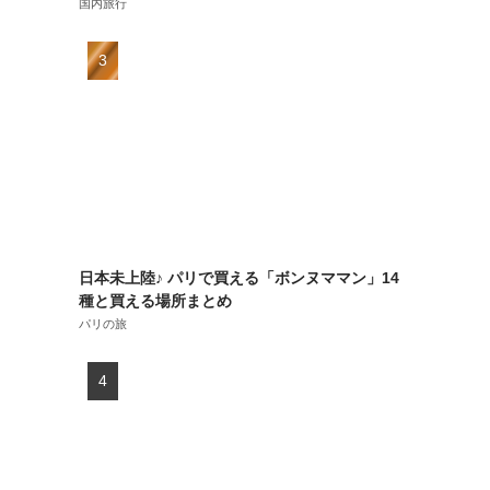
国内旅行
日本未上陸♪ パリで買える「ボンヌママン」14
種と買える場所まとめ
パリの旅