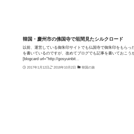
韓国・慶州市の佛国寺で垣間見たシルクロード
以前、運営している御朱印サイトでも仏国寺で御朱印をもらっ
を書いているのですが、改めてブログでも記事を書いておこう
[blogcard url="http://gosyuinbit...
2017年1月12日
2018年10月2日
韓国の旅