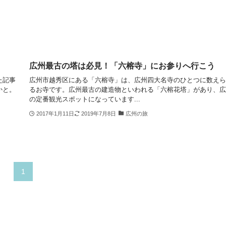
広州最古の塔は必見！「六榕寺」にお参りへ行こう
た記事
広州市越秀区にある「六榕寺」は、広州四大名寺のひとつに数えら
かと。
るお寺です。広州最古の建造物といわれる「六榕花塔」があり、広
の定番観光スポットになっています...
2017年1月11日
2019年7月8日
広州の旅
1