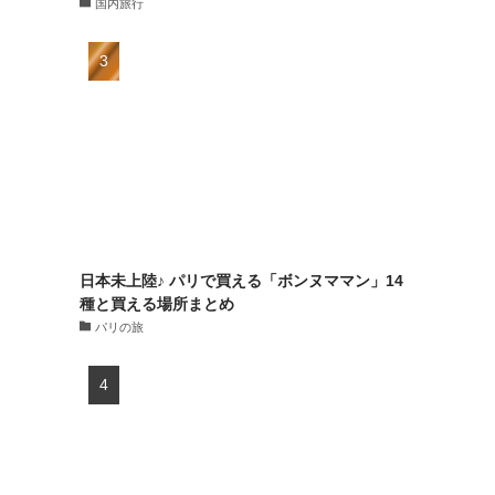
国内旅行
日本未上陸♪ パリで買える「ボンヌママン」14
種と買える場所まとめ
パリの旅