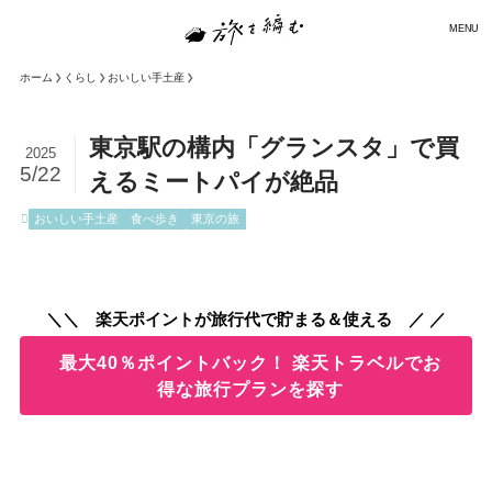
MENU
ホーム
くらし
おいしい手土産
東京駅の構内「グランスタ」で買
2025
5/22
えるミートパイが絶品
おいしい手土産
食べ歩き
東京の旅
＼＼ 楽天ポイントが旅行代で貯まる＆使える ／ ／
最大40％ポイントバック！ 楽天トラベルでお
得な旅行プランを探す