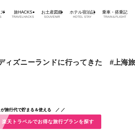
ッズ
旅HACKS
お土産図鑑
ホテル宿泊記
乗車・搭乗記
S
TRAVELHACKS
SOUVENIR
HOTEL STAY
TRAIN＆FLIGHT
ディズニーランドに行ってきた #上海
が旅行代で貯まる＆使える ／ ／
！ 楽天トラベルでお得な旅行プランを探す