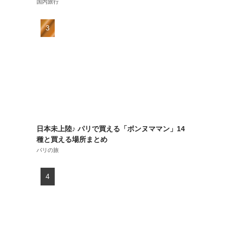
国内旅行
日本未上陸♪ パリで買える「ボンヌママン」14
種と買える場所まとめ
パリの旅