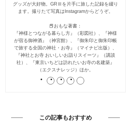
グッズが大好物。GRⅢを片手に旅した記録を綴り
ます。撮りたて写真はInstagramからどうぞ。
📕おもな著書：
『神様とつながる暮らし方』（彩図社）、『神様
が宿る御神酒』（神宮館）、『御朱印と御朱印帳
で旅する全国の神社・お寺』（マイナビ出版）、
『神社とお寺 おいしいお詣りスイーツ』（講談
社）、『東京いちどは訪れたいお寺の名建築』
（エクスナレッジ）ほか。
この記事もおすすめ