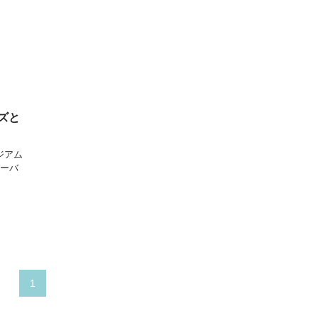
ズと
ジアム
パーバ
1