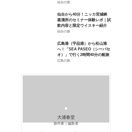
仙台の旅
仙台から40分！ニッカ宮城峡
蒸溜所のセミナー体験レポ｜試
飲内容と限定ウイスキー紹介
仙台の旅
広島港（宇品港）から松山港
へ！「SEA PASEO（シーパセ
オ）」で行く2時間40分の船旅
広島の旅
大浦春堂
旅作家｜編集者